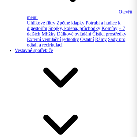
Otevřít
menu
Uhlíkové filtry
Zpětné klapky
Potrubí a hadice k
digestořím
Spojky, kolena, průchodky
Komíny
+ 7
dalších
Mřížky
Dálkové ovládání
Čistící prostředky
Externí ventilační jednotky
Ostatní
Rámy
Sady pro
odtah a recirkulaci
Vestavné spotřebiče