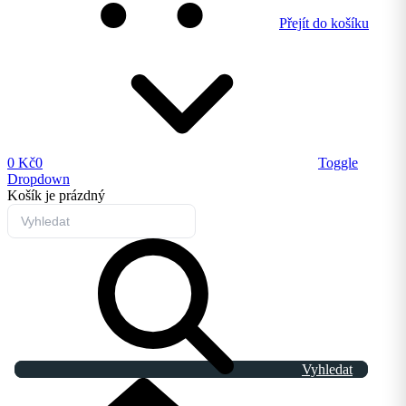
Přejít do košíku
0 Kč
0
Toggle
Dropdown
Košík
je prázdný
Vyhledat