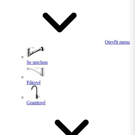
Otevřít menu
Se sprchou
Pákové
Granitové