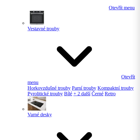
Otevřít menu
Vestavné trouby
Otevřít
menu
Horkovzdušné trouby
Parní trouby
Kompaktní trouby
Pyrolitické trouby
Bílé
+ 2 další
Černé
Retro
Varné desky