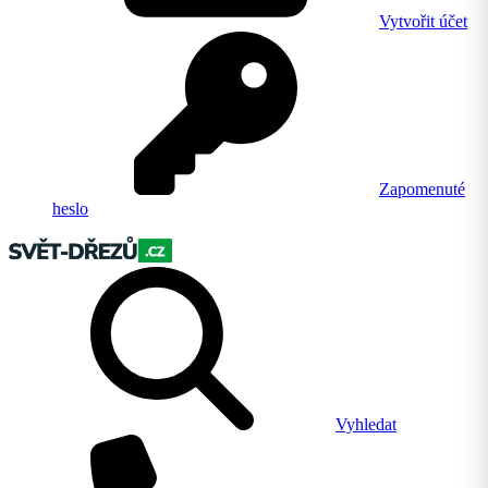
Vytvořit účet
Zapomenuté
heslo
Vyhledat