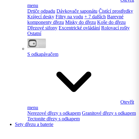
menu
Drtiče odpadu
Dávkovače saponátu
Čistící prostředky
Krájecí desky
Filtry na vodu
+ 7 dalších
Barevné
komponenty dřezu
Misky do dřezu
Koše do dřezu
Dřezové sifony
Excentrické ovládání
Rolovací rošty
Ostatní
S odkapávačem
Otevřít
menu
Nerezové dřezy s odkapem
Granitové dřezy s odkapem
Tectonite dřezy s odkapem
Sety dřezu a baterie