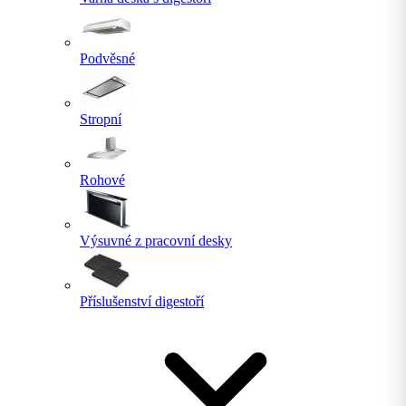
Podvěsné
Stropní
Rohové
Výsuvné z pracovní desky
Příslušenství digestoří