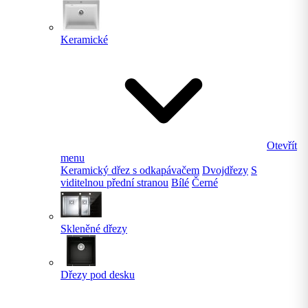
Keramické
Otevřít
menu
Keramický dřez s odkapávačem
Dvojdřezy
S
viditelnou přední stranou
Bílé
Černé
Skleněné dřezy
Dřezy pod desku