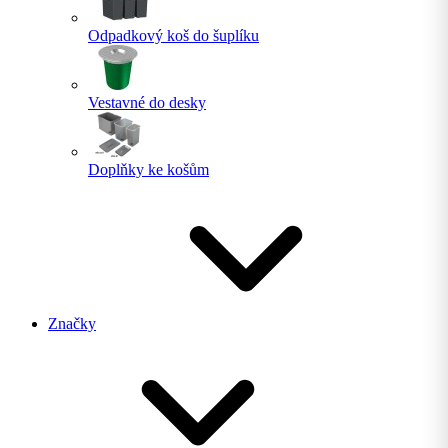
Odpadkový koš do šuplíku
Vestavné do desky
Doplňky ke košům
Značky