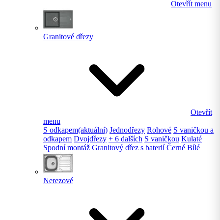
Otevřít menu
Granitové dřezy
Otevřít
menu
S odkapem
(aktuální)
Jednodřezy
Rohové
S vaničkou a
odkapem
Dvojdřezy
+ 6 dalších
S vaničkou
Kulaté
Spodní montáž
Granitový dřez s baterií
Černé
Bílé
Nerezové