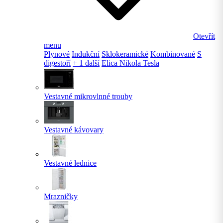
Otevřít
menu
Plynové
Indukční
Sklokeramické
Kombinované
S
digestoří
+ 1 další
Elica Nikola Tesla
Vestavné mikrovlnné trouby
Vestavné kávovary
Vestavné lednice
Mrazničky