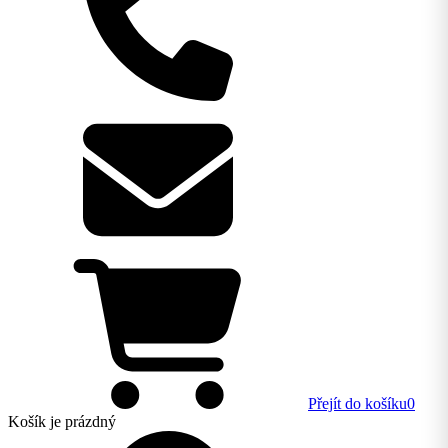
Přejít do košíku
0
Košík
je prázdný