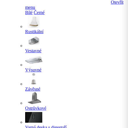
Otevřít
menu
Bílé
Černé
Rustikální
Vestavné
Výsuvné
Závěsné
Ostrůvkové
Varná deska s digestoří