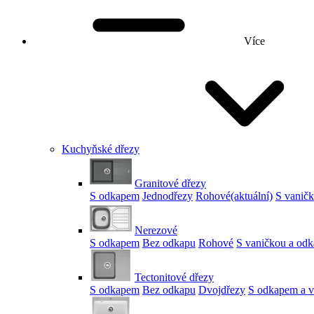
Více
Kuchyňské dřezy
Granitové dřezy
S odkapem
Jednodřezy
Rohové
(aktuální)
S vanič
Nerezové
S odkapem
Bez odkapu
Rohové
S vaničkou a od
Tectonitové dřezy
S odkapem
Bez odkapu
Dvojdřezy
S odkapem a v