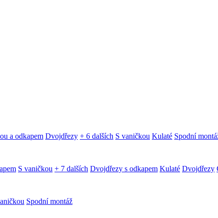
kou a odkapem
Dvojdřezy
+ 6 dalších
S vaničkou
Kulaté
Spodní montá
kapem
S vaničkou
+ 7 dalších
Dvojdřezy s odkapem
Kulaté
Dvojdřezy
aničkou
Spodní montáž