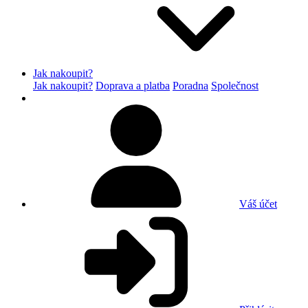
Jak nakoupit?
Jak nakoupit?
Doprava a platba
Poradna
Společnost
Váš účet