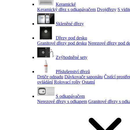
Keramické
Keramický dřez s odkapávačem
Dvojdřezy
S vidi
Skleněné dřezy
Dřezy pod desku
Granitové dřezy pod desku
Nerezové dřezy pod d
Zvýhodněné sety
Příslušenství dřezů
Drtiče odpadu
Dávkovače saponátu
Čistící prostř
ovládání
Rolovací rošty
Ostatní
S odkapávačem
Nerezové dřezy s odkapem
Granitové dřezy s od