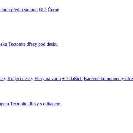
telnou přední stranou
Bílé
Černé
esku
Tectonite dřezy pod desku
edky
Krájecí desky
Filtry na vodu
+ 7 dalších
Barevné komponenty dře
kapem
Tectonite dřezy s odkapem