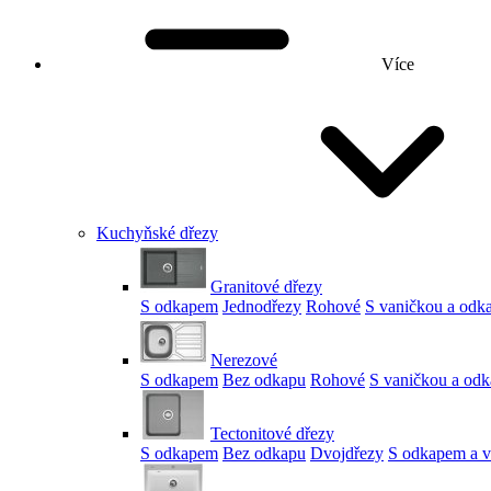
Více
Kuchyňské dřezy
Granitové dřezy
S odkapem
Jednodřezy
Rohové
S vaničkou a od
Nerezové
S odkapem
Bez odkapu
Rohové
S vaničkou a od
Tectonitové dřezy
S odkapem
Bez odkapu
Dvojdřezy
S odkapem a v