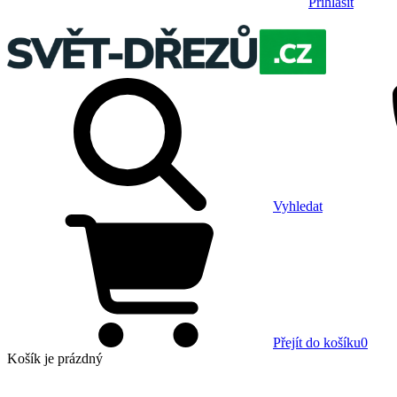
Přihlásit
Vyhledat
Přejít do košíku
0
Košík
je prázdný