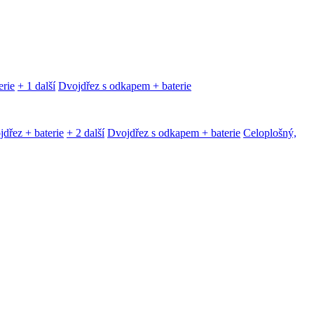
erie
+ 1 další
Dvojdřez s odkapem + baterie
dřez + baterie
+ 2 další
Dvojdřez s odkapem + baterie
Celoplošný,