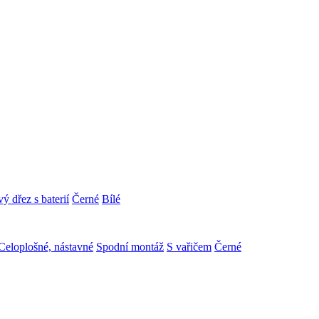
ý dřez s baterií
Černé
Bílé
Celoplošné, nástavné
Spodní montáž
S vařičem
Černé