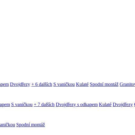
kapem
Dvojdřezy
+ 6 dalších
S vaničkou
Kulaté
Spodní montáž
Granitov
kapem
S vaničkou
+ 7 dalších
Dvojdřezy s odkapem
Kulaté
Dvojdřezy
aničkou
Spodní montáž