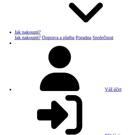
Jak nakoupit?
Jak nakoupit?
Doprava a platba
Poradna
Společnost
Váš účet