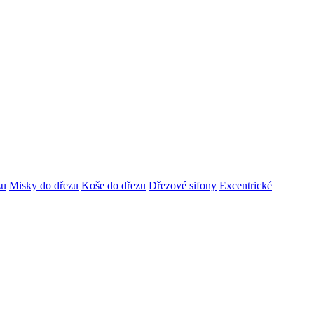
zu
Misky do dřezu
Koše do dřezu
Dřezové sifony
Excentrické