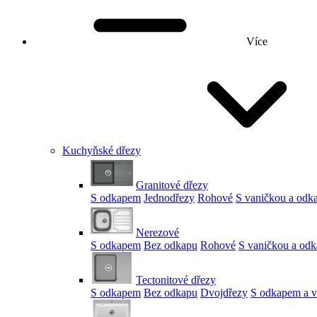
Více
Kuchyňské dřezy
Granitové dřezy
S odkapem
Jednodřezy
Rohové
S vaničkou a od
Nerezové
S odkapem
Bez odkapu
Rohové
S vaničkou a od
Tectonitové dřezy
S odkapem
Bez odkapu
Dvojdřezy
S odkapem a v