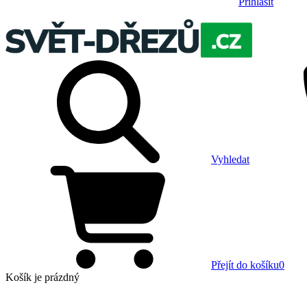
Přihlásit
Vyhledat
Přejít do košíku
0
Košík
je prázdný