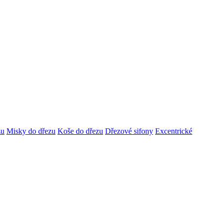
zu
Misky do dřezu
Koše do dřezu
Dřezové sifony
Excentrické