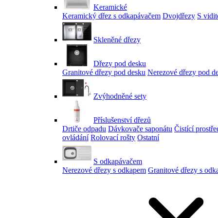
Keramické
Keramický dřez s odkapávačem
Dvojdřezy
S vidi
Skleněné dřezy
Dřezy pod desku
Granitové dřezy pod desku
Nerezové dřezy pod d
Zvýhodněné sety
Příslušenství dřezů
Drtiče odpadu
Dávkovače saponátu
Čistící prostř
ovládání
Rolovací rošty
Ostatní
S odkapávačem
Nerezové dřezy s odkapem
Granitové dřezy s od