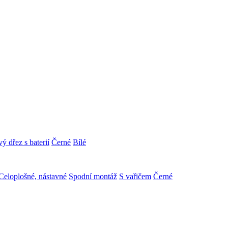
ý dřez s baterií
Černé
Bílé
Celoplošné, nástavné
Spodní montáž
S vařičem
Černé