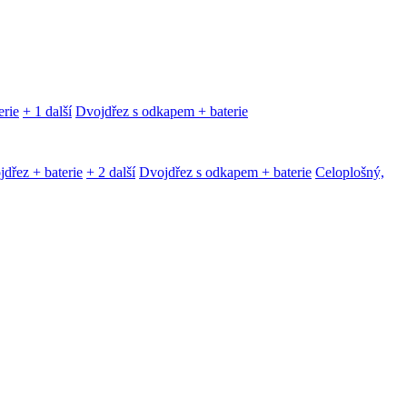
erie
+ 1 další
Dvojdřez s odkapem + baterie
dřez + baterie
+ 2 další
Dvojdřez s odkapem + baterie
Celoplošný,