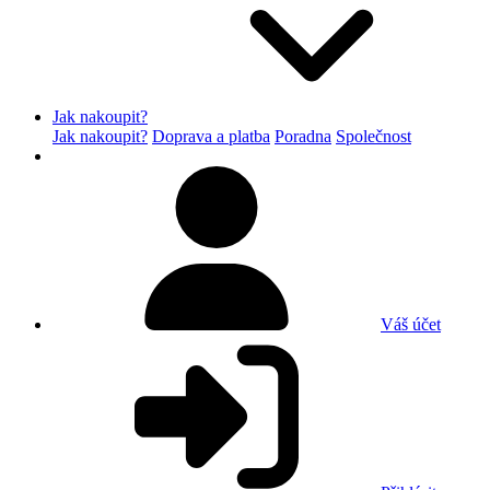
Jak nakoupit?
Jak nakoupit?
Doprava a platba
Poradna
Společnost
Váš účet