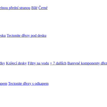
telnou přední stranou
Bílé
Černé
esku
Tectonite dřezy pod desku
edky
Krájecí desky
Filtry na vodu
+ 7 dalších
Barevné komponenty dře
kapem
Tectonite dřezy s odkapem