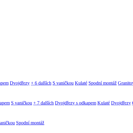
kapem
Dvojdřezy
+ 6 dalších
S vaničkou
Kulaté
Spodní montáž
Granitov
kapem
S vaničkou
+ 7 dalších
Dvojdřezy s odkapem
Kulaté
Dvojdřezy
aničkou
Spodní montáž