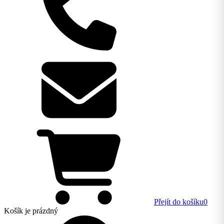
Přejít do košíku
0
Košík
je prázdný