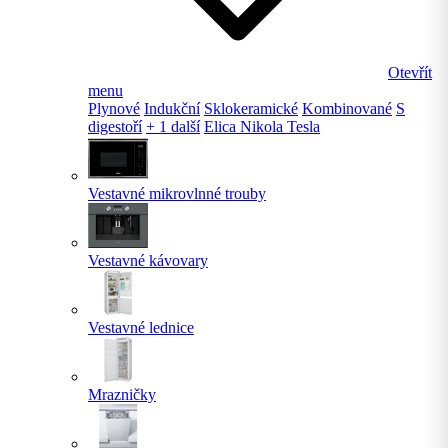
Otevřít
menu
Plynové
Indukční
Sklokeramické
Kombinované
S
digestoří
+ 1 další
Elica Nikola Tesla
Vestavné mikrovlnné trouby
Vestavné kávovary
Vestavné lednice
Mrazničky