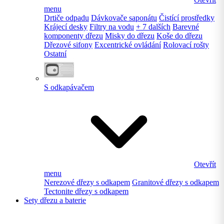
menu
Drtiče odpadu
Dávkovače saponátu
Čistící prostředky
Krájecí desky
Filtry na vodu
+ 7 dalších
Barevné
komponenty dřezu
Misky do dřezu
Koše do dřezu
Dřezové sifony
Excentrické ovládání
Rolovací rošty
Ostatní
S odkapávačem
Otevřít
menu
Nerezové dřezy s odkapem
Granitové dřezy s odkapem
Tectonite dřezy s odkapem
Sety dřezu a baterie