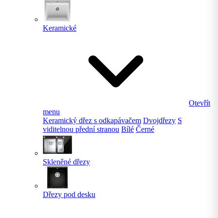
Keramické
Otevřít
menu
Keramický dřez s odkapávačem
Dvojdřezy
S
viditelnou přední stranou
Bílé
Černé
Skleněné dřezy
Dřezy pod desku