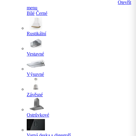
Otevřít
menu
Bílé
Černé
Rustikální
Vestavné
Výsuvné
Závěsné
Ostrůvkové
Varná deska s digestoří