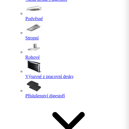
Podvěsné
Stropní
Rohové
Výsuvné z pracovní desky
Příslušenství digestoří