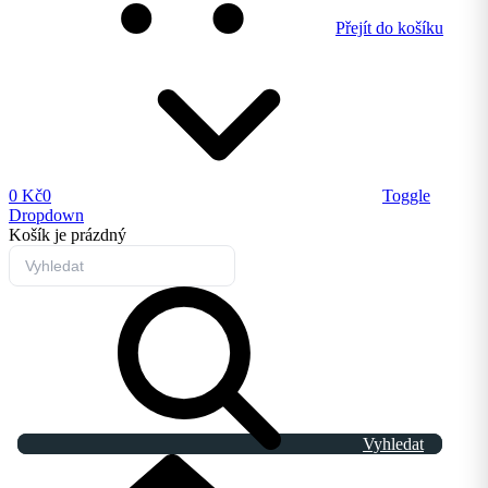
Přejít do košíku
0 Kč
0
Toggle
Dropdown
Košík
je prázdný
Vyhledat