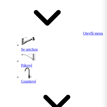
Otevřít menu
Se sprchou
Pákové
Granitové