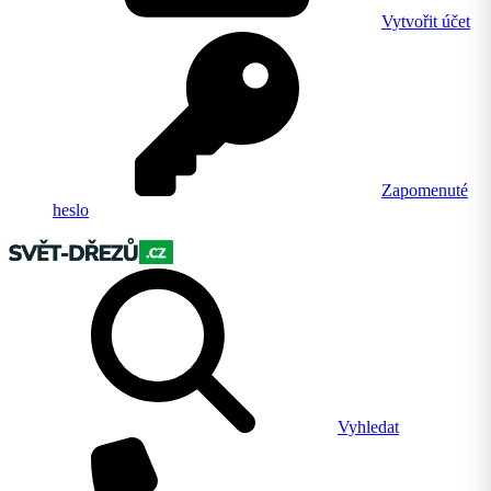
Vytvořit účet
Zapomenuté
heslo
Vyhledat