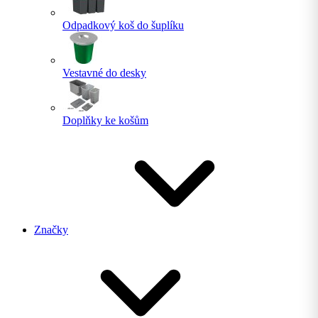
Odpadkový koš do šuplíku
Vestavné do desky
Doplňky ke košům
Značky