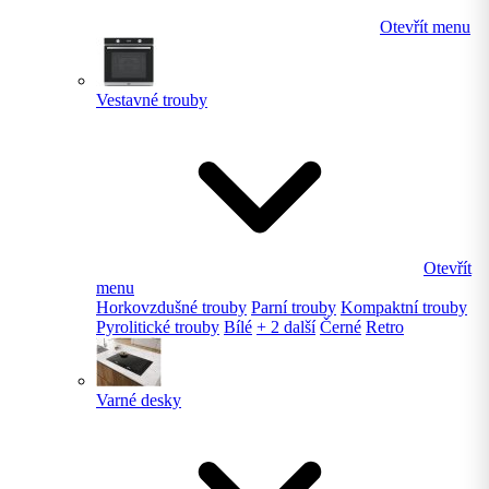
Otevřít menu
Vestavné trouby
Otevřít
menu
Horkovzdušné trouby
Parní trouby
Kompaktní trouby
Pyrolitické trouby
Bílé
+ 2 další
Černé
Retro
Varné desky