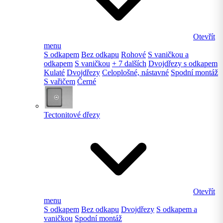
Otevřít
menu
S odkapem
Bez odkapu
Rohové
S vaničkou a
odkapem
S vaničkou
+ 7 dalších
Dvojdřezy s odkapem
Kulaté
Dvojdřezy
Celoplošné, nástavné
Spodní montáž
S vařičem
Černé
Tectonitové dřezy
Otevřít
menu
S odkapem
Bez odkapu
Dvojdřezy
S odkapem a
vaničkou
Spodní montáž