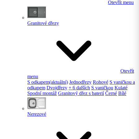
Otevřít menu
Granitové dřezy
Otevřít
menu
S odkapem
(aktuální)
Jednodřezy
Rohové
S vaničkou a
odkapem
Dvojdřezy
+ 6 dalších
S vaničkou
Kulaté
Spodní montáž
Granitový dřez s baterií
Černé
Bílé
Nerezové