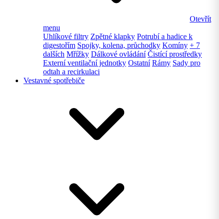
Otevřít
menu
Uhlíkové filtry
Zpětné klapky
Potrubí a hadice k
digestořím
Spojky, kolena, průchodky
Komíny
+ 7
dalších
Mřížky
Dálkové ovládání
Čistící prostředky
Externí ventilační jednotky
Ostatní
Rámy
Sady pro
odtah a recirkulaci
Vestavné spotřebiče