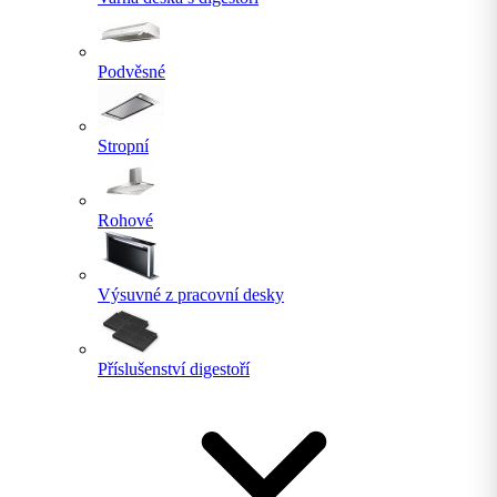
Podvěsné
Stropní
Rohové
Výsuvné z pracovní desky
Příslušenství digestoří