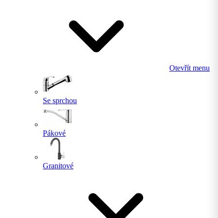
Otevřít menu
Se sprchou
Pákové
Granitové