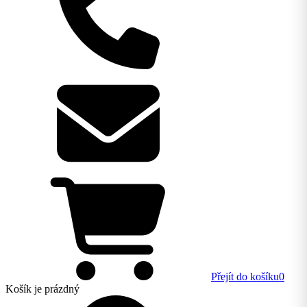
Přejít do košíku
0
Košík
je prázdný