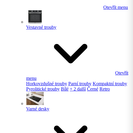
Otevřít menu
Vestavné trouby
Otevřít
menu
Horkovzdušné trouby
Parní trouby
Kompaktní trouby
Pyrolitické trouby
Bílé
+ 2 další
Černé
Retro
Varné desky