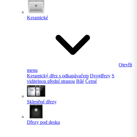
Keramické
Otevřít
menu
Keramický dřez s odkapávačem
Dvojdřezy
S
viditelnou přední stranou
Bílé
Černé
Skleněné dřezy
Dřezy pod desku