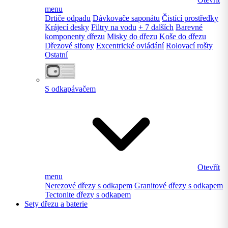
menu
Drtiče odpadu
Dávkovače saponátu
Čistící prostředky
Krájecí desky
Filtry na vodu
+ 7 dalších
Barevné
komponenty dřezu
Misky do dřezu
Koše do dřezu
Dřezové sifony
Excentrické ovládání
Rolovací rošty
Ostatní
S odkapávačem
Otevřít
menu
Nerezové dřezy s odkapem
Granitové dřezy s odkapem
Tectonite dřezy s odkapem
Sety dřezu a baterie