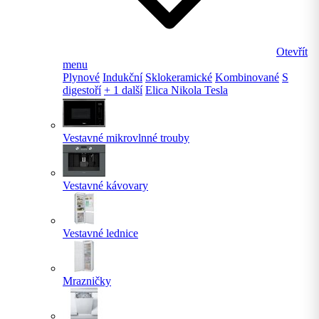
Otevřít
menu
Plynové
Indukční
Sklokeramické
Kombinované
S
digestoří
+ 1 další
Elica Nikola Tesla
Vestavné mikrovlnné trouby
Vestavné kávovary
Vestavné lednice
Mrazničky