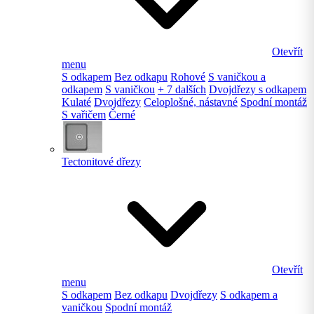
Otevřít
menu
S odkapem
Bez odkapu
Rohové
S vaničkou a
odkapem
S vaničkou
+ 7 dalších
Dvojdřezy s odkapem
Kulaté
Dvojdřezy
Celoplošné, nástavné
Spodní montáž
S vařičem
Černé
Tectonitové dřezy
Otevřít
menu
S odkapem
Bez odkapu
Dvojdřezy
S odkapem a
vaničkou
Spodní montáž