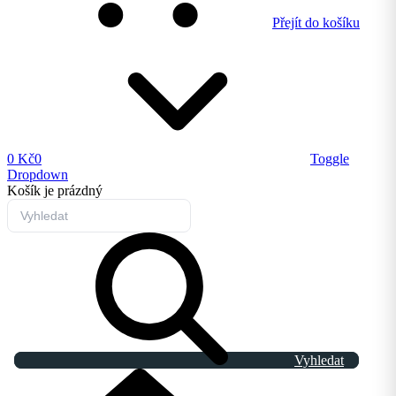
Přejít do košíku
0 Kč
0
Toggle
Dropdown
Košík
je prázdný
Vyhledat