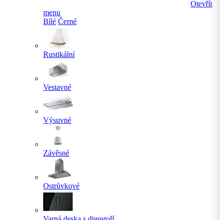
Otevřít
menu
Bílé
Černé
Rustikální
Vestavné
Výsuvné
Závěsné
Ostrůvkové
Varná deska s digestoří