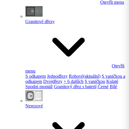
Otevřít menu
Granitové dřezy
Otevřít
menu
S odkapem
Jednodřezy
Rohové
(aktuální)
S vaničkou a
odkapem
Dvojdřezy
+ 6 dalších
S vaničkou
Kulaté
Spodní montáž
Granitový dřez s baterií
Černé
Bílé
Nerezové