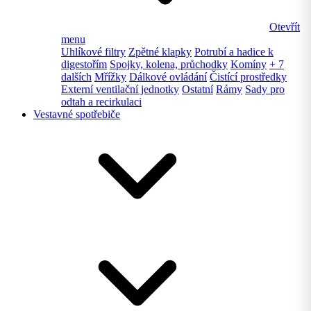
Otevřít
menu
Uhlíkové filtry
Zpětné klapky
Potrubí a hadice k
digestořím
Spojky, kolena, průchodky
Komíny
+ 7
dalších
Mřížky
Dálkové ovládání
Čistící prostředky
Externí ventilační jednotky
Ostatní
Rámy
Sady pro
odtah a recirkulaci
Vestavné spotřebiče