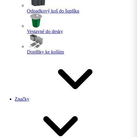
Odpadkový koš do šuplíku
Vestavné do desky
Doplňky ke košům
Značky