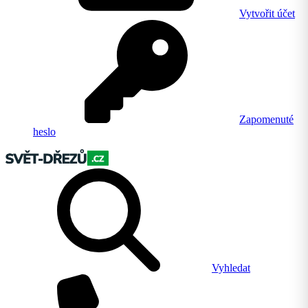
Vytvořit účet
Zapomenuté
heslo
Vyhledat